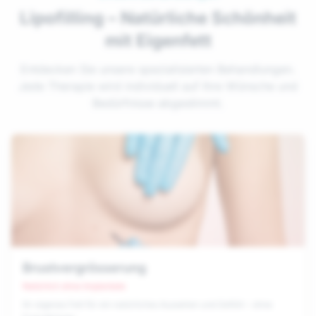
Lipofilling – Natürliche Schönheit
mit Eigenfett
Entdecken Sie unsere spezialisierten Behandlungen.
Jede Therapie wird individuell auf Ihre Wünsche und
Bedürfnisse abgestimmt.
Brustvergrösserung
Natürlich ohne Implantate
Ihr eigenes Fett für ein natürliches Aussehen und Gefühl – ohne