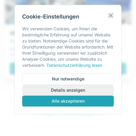
Cookie-Einstellungen
Wir verwenden Cookies, um Ihnen die
Wiederherstellung
bestmögliche Erfahrung auf unserer Website
zu bieten. Notwendige Cookies sind für die
Wieder Sie selbst
Grundfunktionen der Website erforderlich. Mit
Natürliche Rekonstruktion von Narben und Gewebedefekten nach
Ihrer Einwilligung verwenden wir zusätzlich
Unfällen oder OPs.
Analyse-Cookies, um unsere Website zu
verbessern.
Datenschutzerklärung lesen
Mehr über
Wiederherstellung
Nur notwendige
Details anzeigen
Alle akzeptieren
Ihr Weg zum Wunschergebnis
So funktioniert Lipofilling
Von der ersten Beratung bis zum finalen Ergebnis – ich