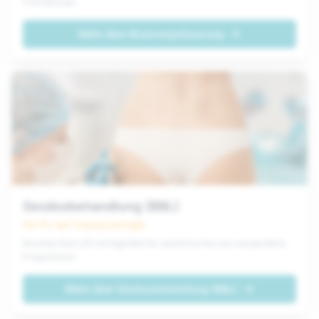
Fremdkörper.
Mehr über
Brustvergrösserung
Gesässbehandlung (BBL)
Der Po, den Training nicht gibt
Brazilian Butt Lift mit Eigenfett für natürliche Kurven und perfekte
Proportionen.
Mehr über
Gesässbehandlung (BBL)