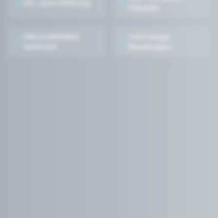
20+ Jahre Erfahrung
Patienten
FMH & EBOPRAS
4.9/5 Google
zertifiziert
Bewertungen