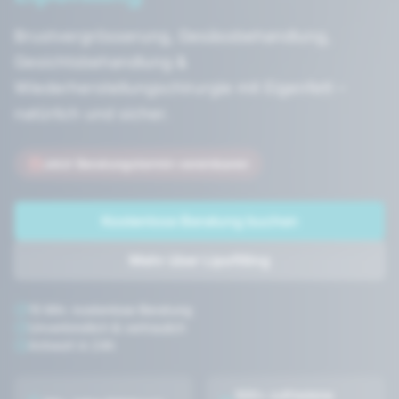
Brustvergrösserung, Gesässbehandlung,
Gesichtsbehandlung &
Wiederherstellungschirurgie mit Eigenfett –
natürlich und sicher.
Jetzt Beratungstermin vereinbaren
Kostenlose Beratung buchen
Mehr über Lipofilling
15 Min. kostenlose Beratung
Unverbindlich & vertraulich
Antwort in 24h
500+ zufriedene